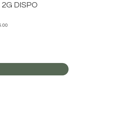
) 2G DISPO
Precio
5.00
de
oferta
egar a favoritos