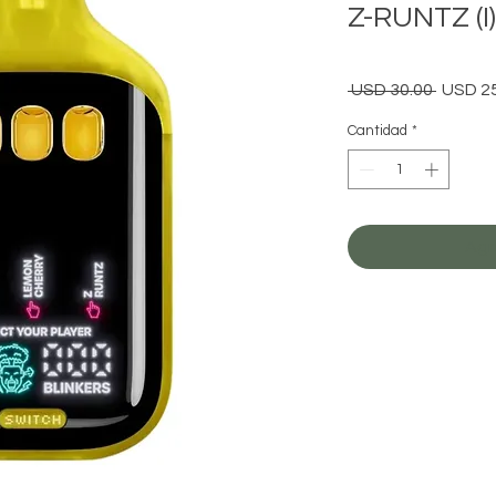
Z-RUNTZ (I
Precio
 USD 30.00 
USD 2
Cantidad
*
Agr