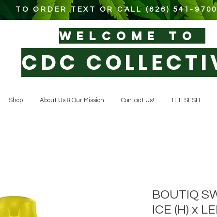
TO ORDER TEXT OR CALL (626) 541-970
WELCOM
E TO
CDC COLLECTI
Shop
About Us & Our Mission
Contact Us!
THE SESH
BOUTIQ SW
ICE (H) x 