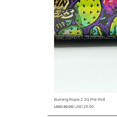
Burning Rope Z 2G Pre-Roll
Precio
Precio de oferta
USD 30.00
USD 25.00