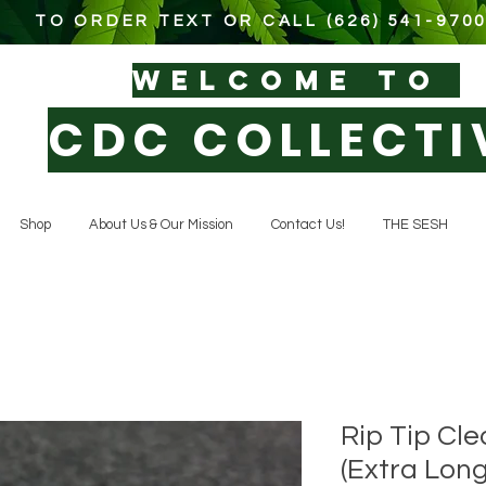
TO ORDER TEXT OR CALL (626) 541-970
WELCOM
E TO
CDC COLLECTI
Shop
About Us & Our Mission
Contact Us!
THE SESH
Rip Tip Cl
(Extra Long