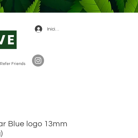
0
Iniciar sesión
VE
Refer Friends
ear Blue logo 13mm
)