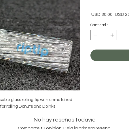
Precio
 USD 30.00 
USD 2
Cantidad
*
Agr
ble glass rolling tip with unmatched
 for rolling Donuts and Doinks
No hay reseñas todavía
Comparte tu opinión. Deja la primera reseña.